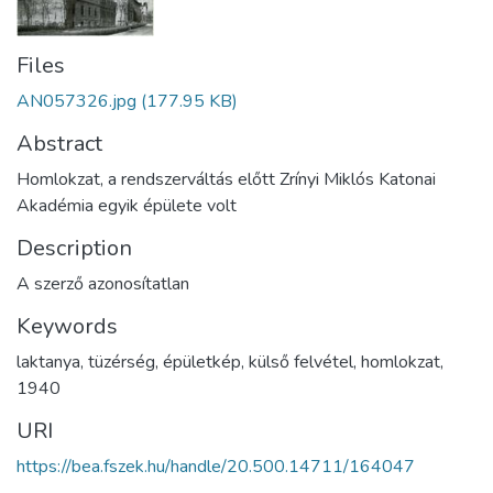
Files
AN057326.jpg
(177.95 KB)
Abstract
Homlokzat, a rendszerváltás előtt Zrínyi Miklós Katonai
Akadémia egyik épülete volt
Description
A szerző azonosítatlan
Keywords
laktanya
,
tüzérség
,
épületkép
,
külső felvétel
,
homlokzat
,
1940
URI
https://bea.fszek.hu/handle/20.500.14711/164047