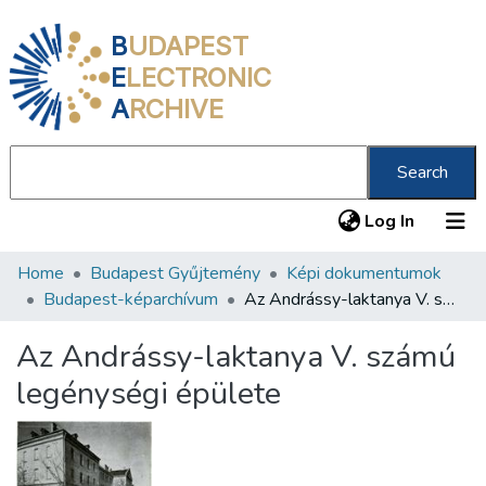
B
UDAPEST
E
LECTRONIC
A
RCHIVE
Search
(current
Log In
Home
Budapest Gyűjtemény
Képi dokumentumok
Communities & Collections
Budapest-képarchívum
Az Andrássy-laktanya V. számú legénységi épülete
All of DSpace
Az Andrássy-laktanya V. számú
Statistics
legénységi épülete
About us