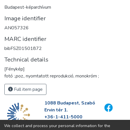
Budapest-képarchívum
Image identifier
AN057326
MARC identifier
bibFSZ01501872
Technical details
[Fénykép]
fotó :,poz., nyomtatott reprodukció, monokróm ;
Full item page
1088 Budapest, Szabó
Ervin tér 1.
+36-1-411-5000
info@fszek.hu
We collect and process your personal information for the