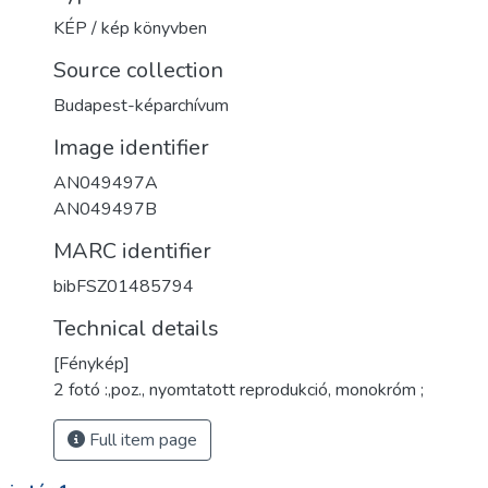
KÉP / kép könyvben
Source collection
Budapest-képarchívum
Image identifier
AN049497A
AN049497B
MARC identifier
bibFSZ01485794
Technical details
[Fénykép]
2 fotó :,poz., nyomtatott reprodukció, monokróm ;
Full item page