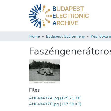
B
UDAPEST
E
LECTRONIC
A
RCHIVE
Home
Budapest Gyűjtemény
Képi doku
Faszéngenerátoros
Files
AN049497A.jpg
(179.71 KB)
AN049497B.jpg
(167.58 KB)