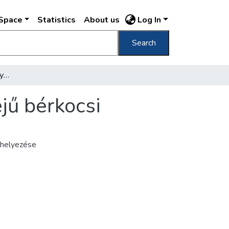
DSpace
Statistics
About us
Log In
Search
Faszéngenerátoros Fiat gyártmányú géperejű bérkocsi
jű bérkocsi
lhelyezése