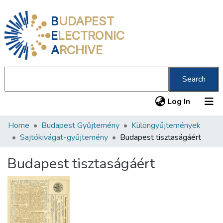
B
UDAPEST
E
LECTRONIC
A
RCHIVE
Search
(current
Log In
Home
Budapest Gyűjtemény
Különgyűjtemények
Communities & Collections
Sajtókivágat-gyűjtemény
Budapest tisztaságáért
All of DSpace
Budapest tisztaságáért
Statistics
About us