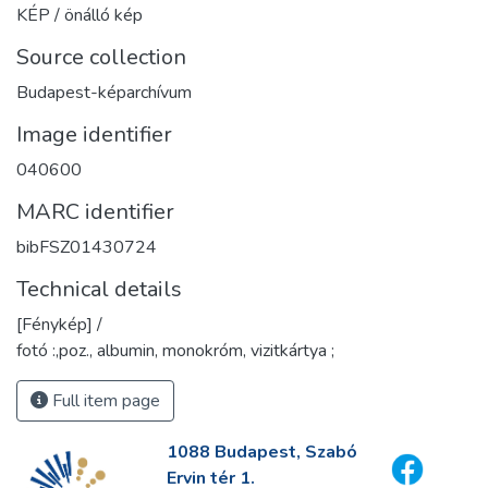
KÉP / önálló kép
Source collection
Budapest-képarchívum
Image identifier
040600
MARC identifier
bibFSZ01430724
Technical details
[Fénykép] /
fotó :,poz., albumin, monokróm, vizitkártya ;
Full item page
1088 Budapest, Szabó
Ervin tér 1.