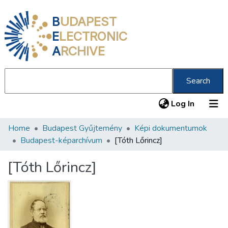
B
UDAPEST
E
LECTRONIC
A
RCHIVE
Search
(current
Log In
Home
Budapest Gyűjtemény
Képi dokumentumok
Communities & Collections
Budapest-képarchívum
[Tóth Lőrincz]
All of DSpace
[Tóth Lőrincz]
Statistics
About us