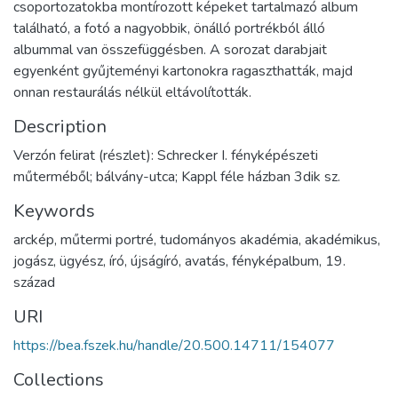
csoportozatokba montírozott képeket tartalmazó album
található, a fotó a nagyobbik, önálló portrékból álló
albummal van összefüggésben. A sorozat darabjait
egyenként gyűjteményi kartonokra ragaszthatták, majd
onnan restaurálás nélkül eltávolították.
Description
Verzón felirat (részlet): Schrecker I. fényképészeti
műterméből; bálvány-utca; Kappl féle házban 3dik sz.
Keywords
arckép
,
műtermi portré
,
tudományos akadémia
,
akadémikus
,
jogász
,
ügyész
,
író
,
újságíró
,
avatás
,
fényképalbum
,
19.
század
URI
https://bea.fszek.hu/handle/20.500.14711/154077
Collections