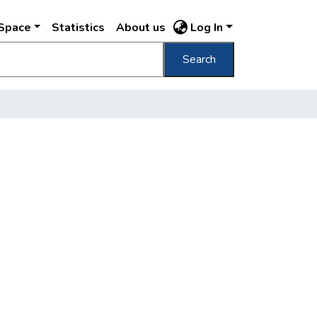
DSpace
Statistics
About us
Log In
Search