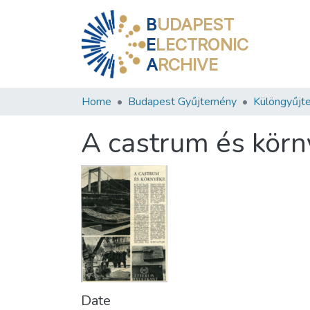
B
UDAPEST
E
LECTRONIC
A
RCHIVE
Home
Budapest Gyűjtemény
Különgyűjt
A castrum és kör
Date