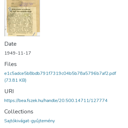
Date
1949-11-17
Files
e1c5adce5b8bdb791f7319c04b5b78a5796b7af2.pdf
(73.81 KB)
URI
https://bea.fszek.hu/handle/20.500.14711/127774
Collections
Sajtókivágat-gyűjtemény