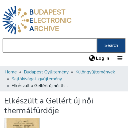
B
UDAPEST
E
LECTRONIC
A
RCHIVE
Search
(current
Log In
Home
Budapest Gyűjtemény
Különgyűjtemények
Communities & Collections
Sajtókivágat-gyűjtemény
All of DSpace
Elkészült a Gellért új női thermálfürdője
Statistics
Elkészült a Gellért új női
About us
thermálfürdője