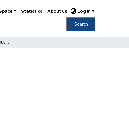
DSpace
Statistics
About us
Log In
Search
Autókísérleti állomás épül Zuglóban