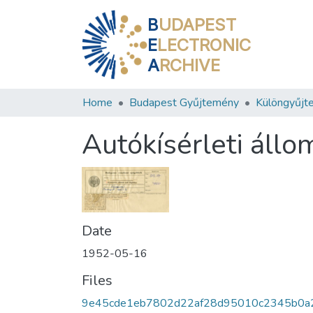
B
UDAPEST
E
LECTRONIC
A
RCHIVE
Home
Budapest Gyűjtemény
Különgyűjt
Autókísérleti áll
Date
1952-05-16
Files
9e45cde1eb7802d22af28d95010c2345b0a