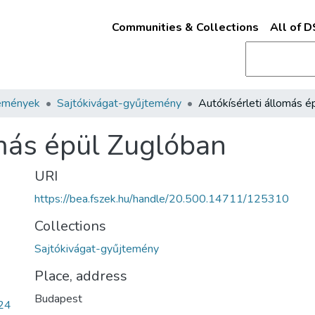
Communities & Collections
All of 
emények
Sajtókivágat-gyűjtemény
omás épül Zuglóban
URI
https://bea.fszek.hu/handle/20.500.14711/125310
Collections
Sajtókivágat-gyűjtemény
Place, address
Budapest
24