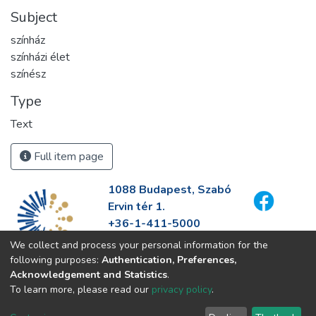
Subject
színház
színházi élet
színész
Type
Text
Full item page
1088 Budapest, Szabó
Ervin tér 1.
+36-1-411-5000
info@fszek.hu
We collect and process your personal information for the
https://fszek.hu
following purposes:
Authentication, Preferences,
Acknowledgement and Statistics
.
To learn more, please read our
privacy policy
.