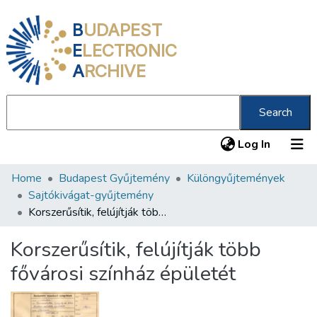
B
UDAPEST
E
LECTRONIC
A
RCHIVE
Search
(current
Log In
Home
Budapest Gyűjtemény
Különgyűjtemények
Communities & Collections
Sajtókivágat-gyűjtemény
All of DSpace
Korszerűsítik, felújítják több fővárosi színház épületét
Statistics
Korszerűsítik, felújítják több
About us
fővárosi színház épületét