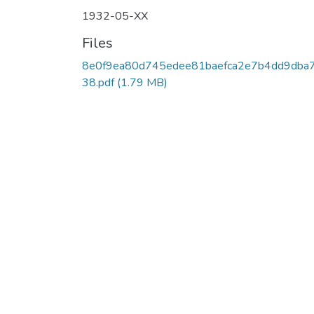
1932-05-XX
Files
8e0f9ea80d745edee81baefca2e7b4dd9dba
38.pdf
(1.79 MB)