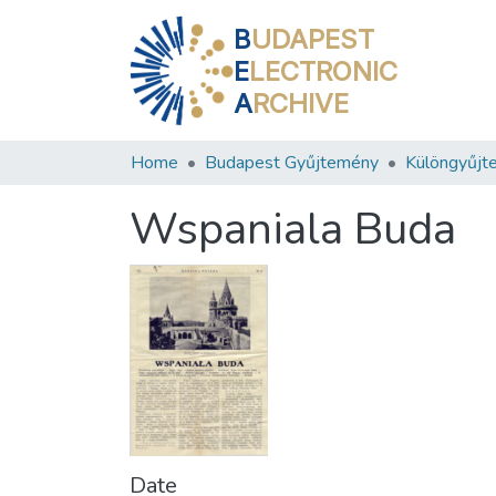
B
UDAPEST
E
LECTRONIC
A
RCHIVE
Home
Budapest Gyűjtemény
Különgyűjt
Wspaniala Buda
Date