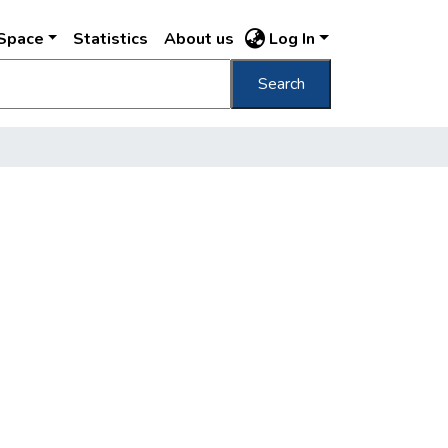
DSpace
Statistics
About us
Log In
Search