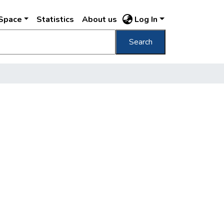
DSpace
Statistics
About us
Log In
Search