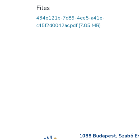
Files
434e121b-7d89-4ee5-a41e-
c45f2d0042ac.pdf
(7.85 MB)
1088 Budapest, Szabó Erv