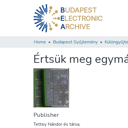
B
UDAPEST
E
LECTRONIC
A
RCHIVE
Home
Budapest Gyűjtemény
Különgyűjt
Értsük meg egymá
Publisher
Tettey Nándor és társa,