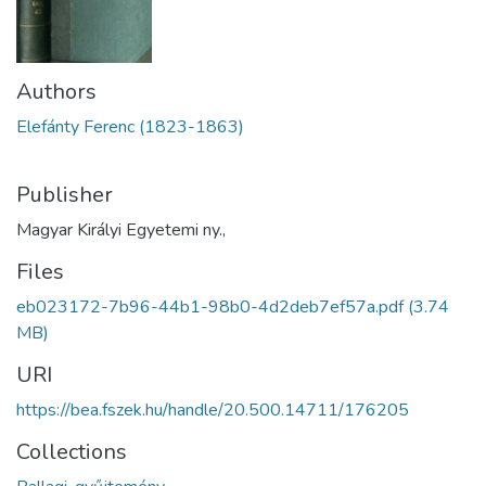
Authors
Elefánty Ferenc (1823-1863)
Publisher
Magyar Királyi Egyetemi ny.,
Files
eb023172-7b96-44b1-98b0-4d2deb7ef57a.pdf
(3.74
MB)
URI
https://bea.fszek.hu/handle/20.500.14711/176205
Collections