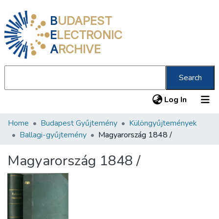
B
UDAPEST
E
LECTRONIC
A
RCHIVE
Search
(current
Log In
Home
Budapest Gyűjtemény
Különgyűjtemények
Communities & Collections
Ballagi-gyűjtemény
Magyarország 1848 /
All of DSpace
Magyarország 1848 /
Statistics
About us