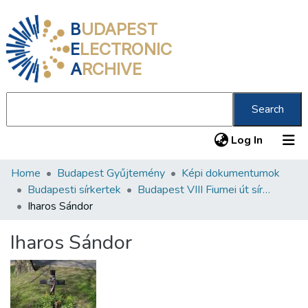
B
UDAPEST
E
LECTRONIC
A
RCHIVE
Search
(current
Log In
Home
Budapest Gyűjtemény
Képi dokumentumok
Communities & Collections
Budapesti sírkertek
Budapest VIII Fiumei út sírkert 2. rész
All of DSpace
Iharos Sándor
Statistics
Iharos Sándor
About us