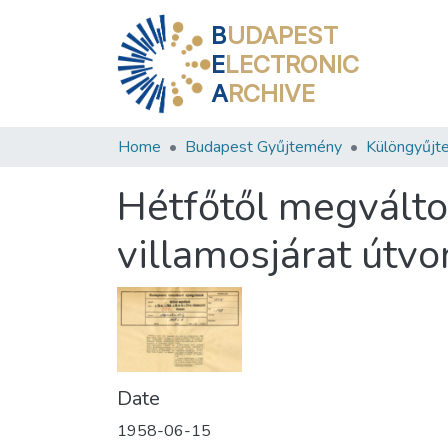
B
UDAPEST
E
LECTRONIC
A
RCHIVE
Home
Budapest Gyűjtemény
Különgyűjt
Hétfőtől megváltoz
villamosjárat útvo
Date
1958-06-15