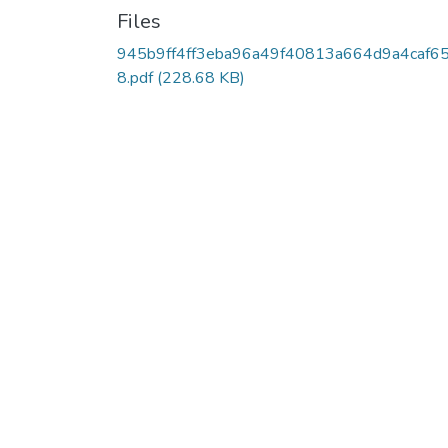
Files
945b9ff4ff3eba96a49f40813a664d9a4caf6
8.pdf
(228.68 KB)