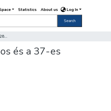
DSpace
Statistics
About us
Log In
Search
Hétfőtől megváltozik a 28-as, a 28/A, a 36-os és a 37-es villamosjárat útvonala
-os és a 37-es