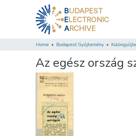
B
UDAPEST
E
LECTRONIC
A
RCHIVE
Home
Budapest Gyűjtemény
Különgyűjt
Az egész ország s