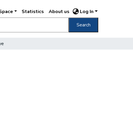
DSpace
Statistics
About us
Log In
Search
ye