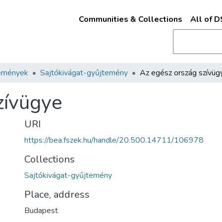
Communities & Collections
All of 
emények
Sajtókivágat-gyűjtemény
Az egész ország szívüg
zívügye
URI
https://bea.fszek.hu/handle/20.500.14711/106978
Collections
Sajtókivágat-gyűjtemény
Place, address
Budapest