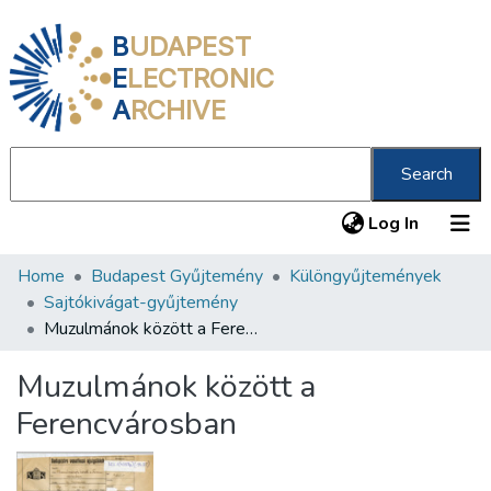
B
UDAPEST
E
LECTRONIC
A
RCHIVE
Search
(current
Log In
Home
Budapest Gyűjtemény
Különgyűjtemények
Communities & Collections
Sajtókivágat-gyűjtemény
All of DSpace
Muzulmánok között a Ferencvárosban
Statistics
Muzulmánok között a
About us
Ferencvárosban