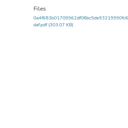
Files
0a4f683b01709962df08bc5de93219990fc
daf.pdf
(303.07 KB)