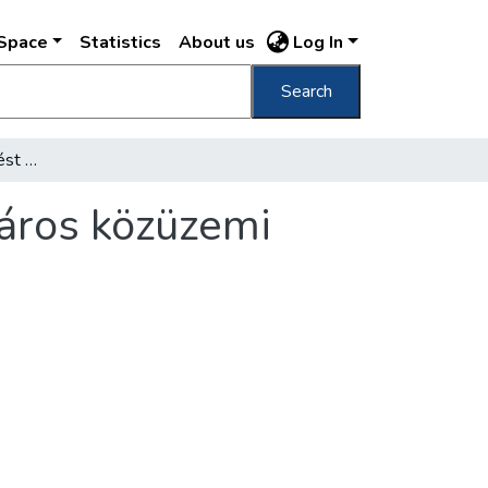
DSpace
Statistics
About us
Log In
Search
75 százalékos béremelést követelnek a főváros közüzemi munkásai
város közüzemi