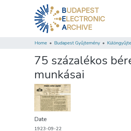
B
UDAPEST
E
LECTRONIC
A
RCHIVE
Home
Budapest Gyűjtemény
Különgyűjt
75 százalékos bér
munkásai
Date
1923-09-22