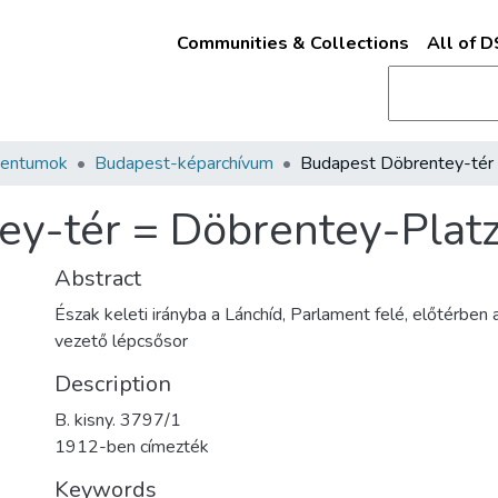
Communities & Collections
All of 
mentumok
Budapest-képarchívum
ey-tér = Döbrentey-Plat
Abstract
Észak keleti irányba a Lánchíd, Parlament felé, előtérben 
vezető lépcsősor
Description
B. kisny. 3797/1
1912-ben címezték
Keywords