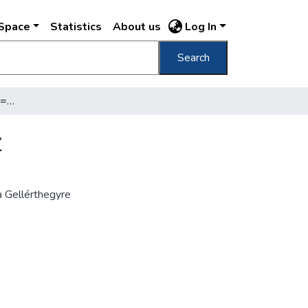
DSpace
Statistics
About us
Log In
Search
Budapest Döbrentey-tér = Döbrentey-Platz
z
a Gellérthegyre