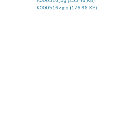
K000516.jpg
(233.46 KB)
K000516v.jpg
(176.96 KB)