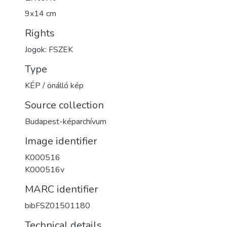
9x14 cm
Rights
Jogok: FSZEK
Type
KÉP / önálló kép
Source collection
Budapest-képarchívum
Image identifier
K000516
K000516v
MARC identifier
bibFSZ01501180
Technical details