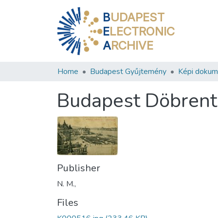
B
UDAPEST
E
LECTRONIC
A
RCHIVE
Home
Budapest Gyűjtemény
Képi doku
Budapest Döbrent
Publisher
N. M.,
Files