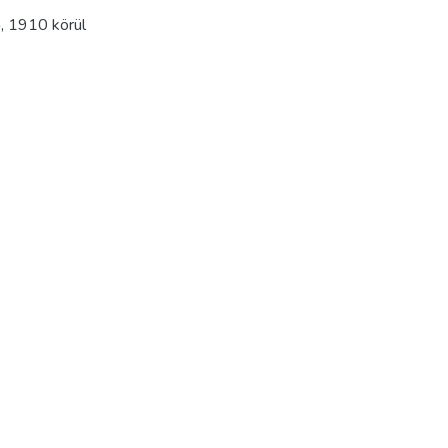
ő
,
1910 körül