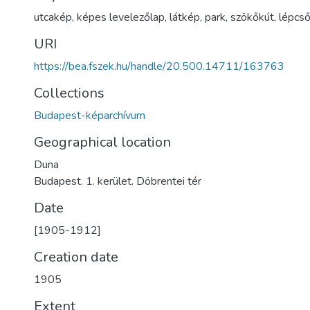
utcakép
,
képes levelezőlap
,
látkép
,
park
,
szökőkút
,
lépcs
URI
https://bea.fszek.hu/handle/20.500.14711/163763
Collections
Budapest-képarchívum
Geographical location
Duna
Budapest. 1. kerület. Döbrentei tér
Date
[1905-1912]
Creation date
1905
Extent