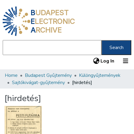
B
UDAPEST
E
LECTRONIC
A
RCHIVE
Search
(current
Log In
Home
Budapest Gyűjtemény
Különgyűjtemények
Communities & Collections
Sajtókivágat-gyűjtemény
[hirdetés]
All of DSpace
[hirdetés]
Statistics
About us