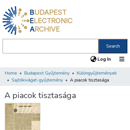
B
UDAPEST
E
LECTRONIC
A
RCHIVE
Search
(current
Log In
Home
Budapest Gyűjtemény
Különgyűjtemények
Communities & Collections
Sajtókivágat-gyűjtemény
A piacok tisztasága
All of DSpace
A piacok tisztasága
Statistics
About us