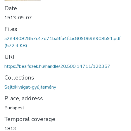
Date
1913-09-07
Files
a2849092857c47d71ba8fa4fcbc8090898909b91.pdf
(572.4 KB)
URI
https://bea.fszek.hu/handle/20.500.14711/128357
Collections
Sajtókivágat-gyűjtemény
Place, address
Budapest
Temporal coverage
1913