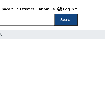
DSpace
Statistics
About us
Log In
Search
t