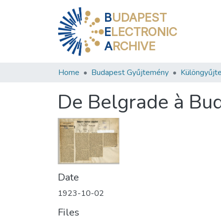
B
UDAPEST
E
LECTRONIC
A
RCHIVE
Home
Budapest Gyűjtemény
Különgyűjt
De Belgrade à Bu
Date
1923-10-02
Files