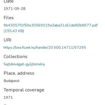
Date
1971-09-28
Files
9b43057f1f59e30569019a3aba31c61de80b8977.pdf
(155.43 KB)
URI
https://bea.fszek.hu/handle/20.500.14711/97295
Collections
Sajtókivágat-gyűjtemény
Place, address
Budapest
Temporal coverage
1971