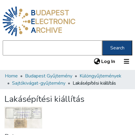
B
UDAPEST
E
LECTRONIC
A
RCHIVE
Search
(current
Log In
Home
Budapest Gyűjtemény
Különgyűjtemények
Communities & Collections
Sajtókivágat-gyűjtemény
Lakásépítési kiállítás
All of DSpace
Lakásépítési kiállítás
Statistics
About us