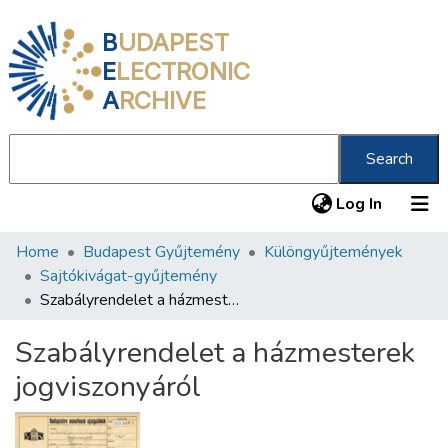
B
UDAPEST
E
LECTRONIC
A
RCHIVE
Search
(current
Log In
Home
Budapest Gyűjtemény
Különgyűjtemények
Communities & Collections
Sajtókivágat-gyűjtemény
All of DSpace
Szabályrendelet a házmesterek jogviszonyáról
Statistics
Szabályrendelet a házmesterek
About us
jogviszonyáról