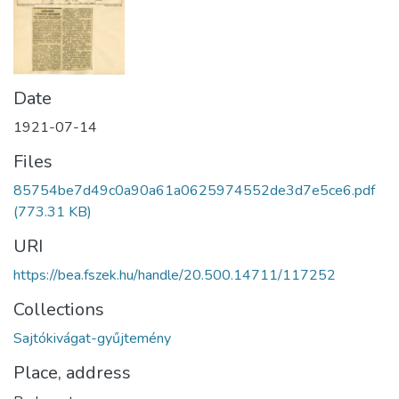
Date
1921-07-14
Files
85754be7d49c0a90a61a0625974552de3d7e5ce6.pdf
(773.31 KB)
URI
https://bea.fszek.hu/handle/20.500.14711/117252
Collections
Sajtókivágat-gyűjtemény
Place, address