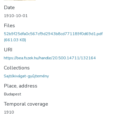
Date
1910-10-01
Files
52b9f25dfa0c567cf9d2943b8cd771189f0d69d1.pdf
(661.03 KB)
URI
https://bea.fszek.hu/handle/20.500.14711/132164
Collections
Sajtókivágat-gyűjtemény
Place, address
Budapest
Temporal coverage
1910