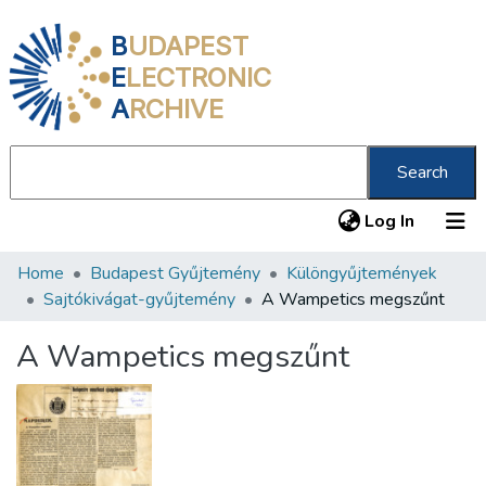
B
UDAPEST
E
LECTRONIC
A
RCHIVE
Search
(current
Log In
Home
Budapest Gyűjtemény
Különgyűjtemények
Communities & Collections
Sajtókivágat-gyűjtemény
A Wampetics megszűnt
All of DSpace
A Wampetics megszűnt
Statistics
About us