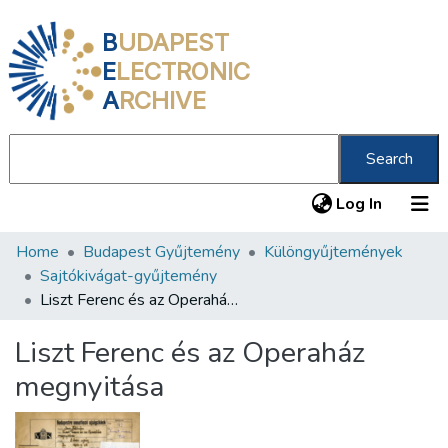
B
UDAPEST
E
LECTRONIC
A
RCHIVE
Search
(current
Log In
Home
Budapest Gyűjtemény
Különgyűjtemények
Communities & Collections
Sajtókivágat-gyűjtemény
All of DSpace
Liszt Ferenc és az Operaház megnyitása
Statistics
Liszt Ferenc és az Operaház
About us
megnyitása