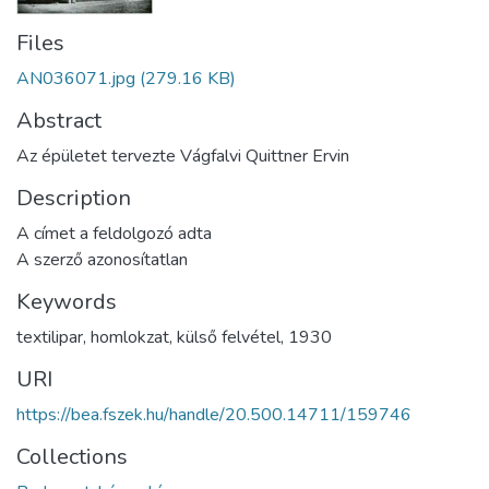
Files
AN036071.jpg
(279.16 KB)
Abstract
Az épületet tervezte Vágfalvi Quittner Ervin
Description
A címet a feldolgozó adta
A szerző azonosítatlan
Keywords
textilipar
,
homlokzat
,
külső felvétel
,
1930
URI
https://bea.fszek.hu/handle/20.500.14711/159746
Collections