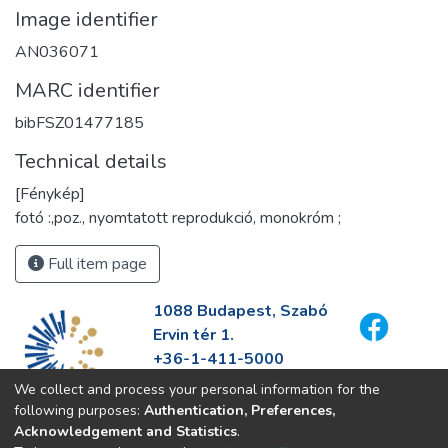
Image identifier
AN036071
MARC identifier
bibFSZ01477185
Technical details
[Fénykép]
fotó :,poz., nyomtatott reprodukció, monokróm ;
Full item page
1088 Budapest, Szabó
Ervin tér 1.
+36-1-411-5000
info@fszek.hu
We collect and process your personal information for the
https://fszek.hu
following purposes:
Authentication, Preferences,
Acknowledgement and Statistics
.