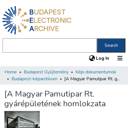
B
UDAPEST
E
LECTRONIC
A
RCHIVE
Search
(current
Log In
Home
Budapest Gyűjtemény
Képi dokumentumok
Communities & Collections
Budapest-képarchívum
[A Magyar Pamutipar Rt. gyárépületének homlokzata
All of DSpace
[A Magyar Pamutipar Rt.
Statistics
gyárépületének homlokzata
About us