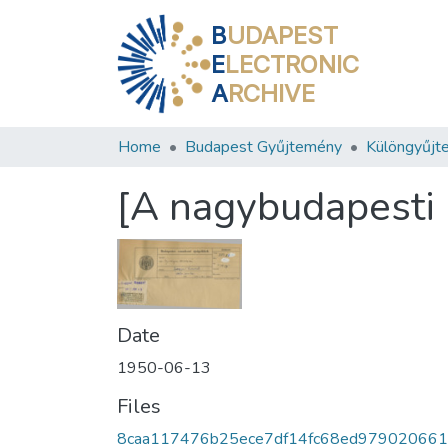
B
UDAPEST
E
LECTRONIC
A
RCHIVE
Home
Budapest Gyűjtemény
Különgyűjt
[A nagybudapesti I
Date
1950-06-13
Files
8caa117476b25ece7df14fc68ed979020661