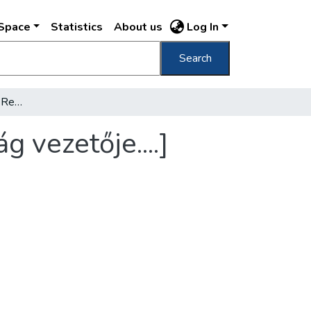
DSpace
Statistics
About us
Log In
Search
[A nagybudapesti I. ker. Rendőrfőkapitányság vezetője....]
 vezetője....]