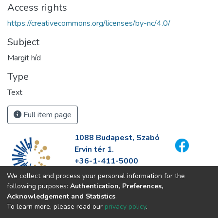
Access rights
https://creativecommons.org/licenses/by-nc/4.0/
Subject
Margit híd
Type
Text
Full item page
1088 Budapest, Szabó
Ervin tér 1.
+36-1-411-5000
info@fszek.hu
We collect and process your personal information for the
https://fszek.hu
following purposes:
Authentication, Preferences,
Acknowledgement and Statistics
.
To learn more, please read our
privacy policy
.