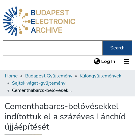
B
UDAPEST
E
LECTRONIC
A
RCHIVE
Search
(current
Log In
Home
Budapest Gyűjtemény
Különgyűjtemények
Communities & Collections
Sajtókivágat-gyűjtemény
All of DSpace
Cementhabarcs-belövésekkel indítottuk el a százéves Lánchíd újjáépítését
Statistics
Cementhabarcs-belövésekkel
About us
indítottuk el a százéves Lánchíd
újjáépítését