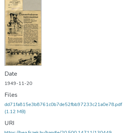
Date
1949-11-20
Files
dd71fa815e3b8761c0b7de52fbb97233c21a0e78.pdf
(1.12 MB)
URI
https://bea.fszek.hu/handle/20.500.14711/130449