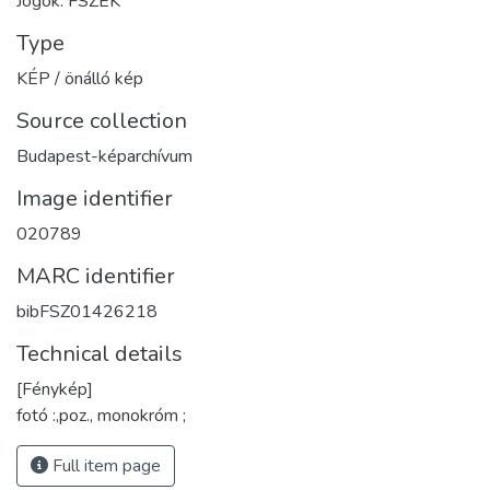
Jogok: FSZEK
Type
KÉP / önálló kép
Source collection
Budapest-képarchívum
Image identifier
020789
MARC identifier
bibFSZ01426218
Technical details
[Fénykép]
fotó :,poz., monokróm ;
Full item page