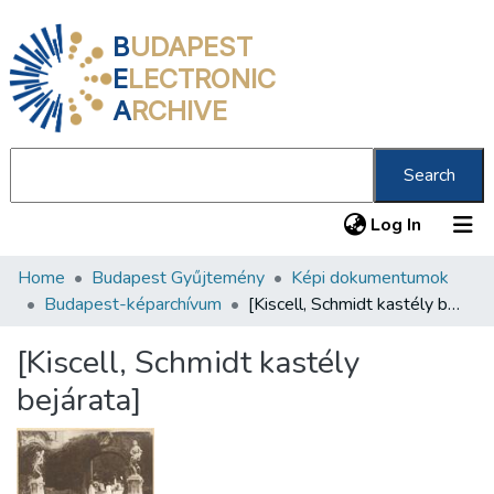
B
UDAPEST
E
LECTRONIC
A
RCHIVE
Search
(current
Log In
Home
Budapest Gyűjtemény
Képi dokumentumok
Communities & Collections
Budapest-képarchívum
[Kiscell, Schmidt kastély bejárata]
All of DSpace
[Kiscell, Schmidt kastély
Statistics
bejárata]
About us