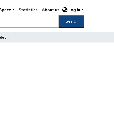
DSpace
Statistics
About us
Log In
Search
Több fény április 4 tiszteletére