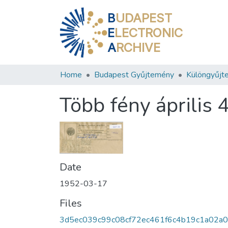
B
UDAPEST
E
LECTRONIC
A
RCHIVE
Home
Budapest Gyűjtemény
Különgyűjt
Több fény április 4
Date
1952-03-17
Files
3d5ec039c99c08cf72ec461f6c4b19c1a02a