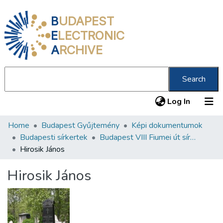
B
UDAPEST
E
LECTRONIC
A
RCHIVE
Search
(current
Log In
Home
Budapest Gyűjtemény
Képi dokumentumok
Communities & Collections
Budapesti sírkertek
Budapest VIII Fiumei út sírkert 1. rész
All of DSpace
Hirosik János
Statistics
Hirosik János
About us