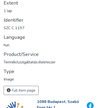
Extent
1 lap
Identifier
SZC C 1197
Language
hun
Product/Service
Termék/szolgáltatás:élelmiszer
Type
Image
Full item page
1088 Budapest, Szabó
Ervin tér 1.