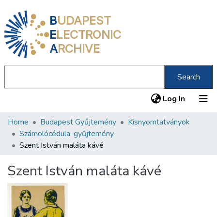
B
UDAPEST
E
LECTRONIC
A
RCHIVE
Search
(current
Log In
Home
Budapest Gyűjtemény
Kisnyomtatványok
Communities & Collections
Számolócédula-gyűjtemény
All of DSpace
Szent István maláta kávé
Statistics
Szent István maláta kávé
About us