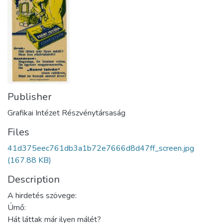
Publisher
Grafikai Intézet Részvénytársaság
Files
41d375eec761db3a1b72e7666d8d47ff_screen.jpg
(167.88 KB)
Description
A hirdetés szövege:
Úrnő:
Hát láttak már ilyen málét?