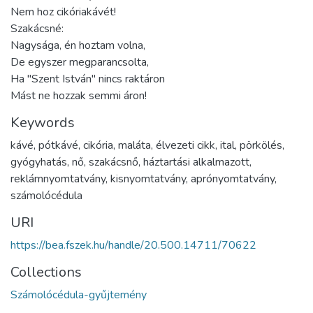
Nem hoz cikóriakávét!
Szakácsné:
Nagysága, én hoztam volna,
De egyszer megparancsolta,
Ha "Szent István" nincs raktáron
Mást ne hozzak semmi áron!
Keywords
kávé
,
pótkávé
,
cikória
,
maláta
,
élvezeti cikk
,
ital
,
pörkölés
,
gyógyhatás
,
nő
,
szakácsnő
,
háztartási alkalmazott
,
reklámnyomtatvány
,
kisnyomtatvány
,
aprónyomtatvány
,
számolócédula
URI
https://bea.fszek.hu/handle/20.500.14711/70622
Collections
Számolócédula-gyűjtemény