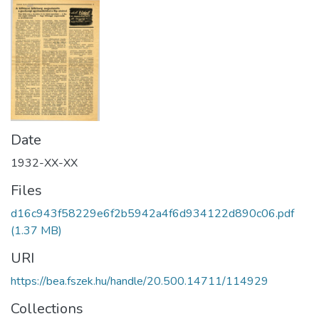
Date
1932-XX-XX
Files
d16c943f58229e6f2b5942a4f6d934122d890c06.pdf
(1.37 MB)
URI
https://bea.fszek.hu/handle/20.500.14711/114929
Collections