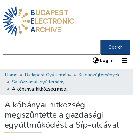
B
UDAPEST
E
LECTRONIC
A
RCHIVE
Search
(current
Log In
Home
Budapest Gyűjtemény
Különgyűjtemények
Communities & Collections
Sajtókivágat-gyűjtemény
All of DSpace
A kőbányai hitközség megszűntette a gazdasági együttműködést a Síp-utcával
Statistics
A kőbányai hitközség
About us
megszűntette a gazdasági
együttműködést a Síp-utcával