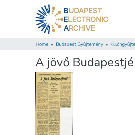
B
UDAPEST
E
LECTRONIC
A
RCHIVE
Home
Budapest Gyűjtemény
Különgyűjt
A jövő Budapestjé