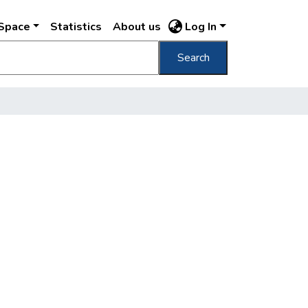
DSpace
Statistics
About us
Log In
Search