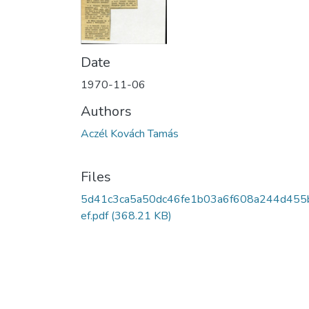
Date
1970-11-06
Authors
Aczél Kovách Tamás
Files
5d41c3ca5a50dc46fe1b03a6f608a244d455
ef.pdf
(368.21 KB)