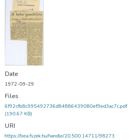
Date
1972-09-29
Files
6f92cfb8c995492736d84886439080ef9ed3ac7c.pdf
(190.67 KB)
URI
https://bea.fszek.hu/handle/20.500.14711/98273