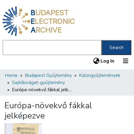
B
UDAPEST
E
LECTRONIC
A
RCHIVE
Search
(current
Log In
Home
Budapest Gyűjtemény
Különgyűjtemények
Communities & Collections
Sajtókivágat-gyűjtemény
All of DSpace
Európa-növekvő fákkal jelképezve
Statistics
Európa-növekvő fákkal
About us
jelképezve