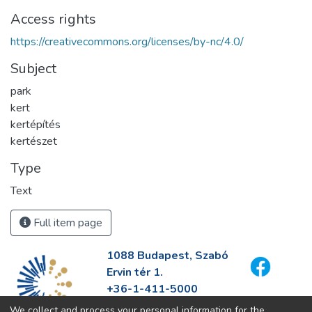
Access rights
https://creativecommons.org/licenses/by-nc/4.0/
Subject
park
kert
kertépítés
kertészet
Type
Text
Full item page
1088 Budapest, Szabó
Ervin tér 1.
+36-1-411-5000
info@fszek.hu
We collect and process your personal information for the