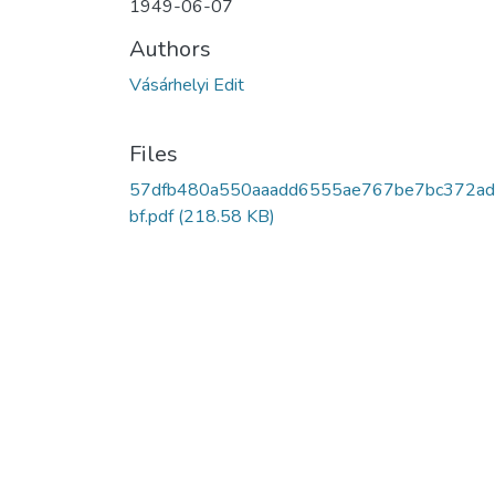
1949-06-07
Authors
Vásárhelyi Edit
Files
57dfb480a550aaadd6555ae767be7bc372a
bf.pdf
(218.58 KB)