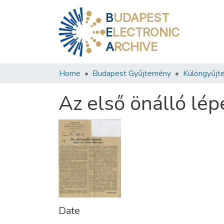
B
UDAPEST
E
LECTRONIC
A
RCHIVE
Home
Budapest Gyűjtemény
Különgyűjt
Az első önálló lépé
Date