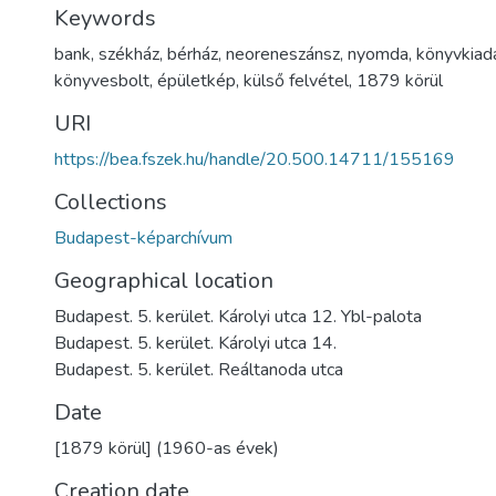
Keywords
bank
,
székház
,
bérház
,
neoreneszánsz
,
nyomda
,
könyvkiad
könyvesbolt
,
épületkép
,
külső felvétel
,
1879 körül
URI
https://bea.fszek.hu/handle/20.500.14711/155169
Collections
Budapest-képarchívum
Geographical location
Budapest. 5. kerület. Károlyi utca 12. Ybl-palota
Budapest. 5. kerület. Károlyi utca 14.
Budapest. 5. kerület. Reáltanoda utca
Date
[1879 körül] (1960-as évek)
Creation date