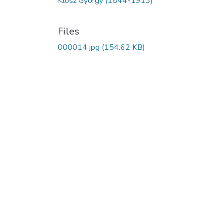
Klösz György (1844-1913)
Files
000014.jpg
(154.62 KB)