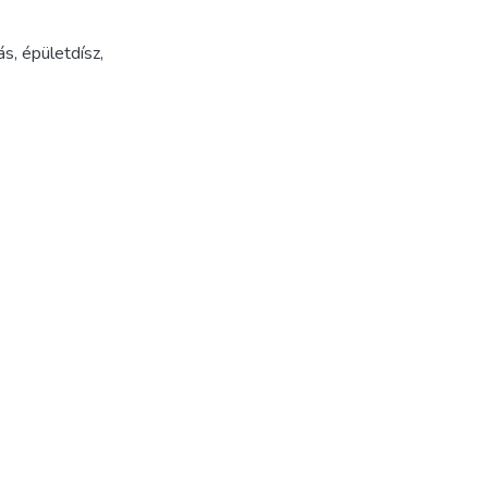
ás
,
épületdísz
,