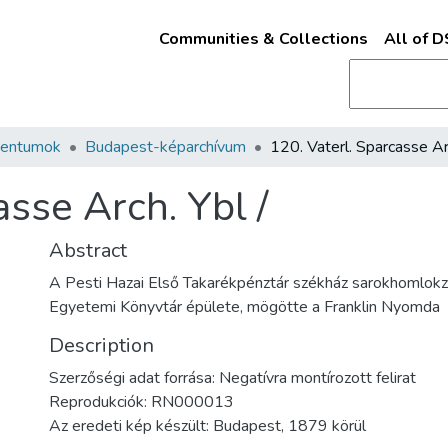
Communities & Collections
All of 
mentumok
Budapest-képarchívum
asse Arch. Ybl /
Abstract
A Pesti Hazai Első Takarékpénztár székház sarokhomlokza
Egyetemi Könyvtár épülete, mögötte a Franklin Nyomda
Description
Szerzőségi adat forrása: Negatívra montírozott felirat
Reprodukciók: RN000013
Az eredeti kép készült: Budapest, 1879 körül