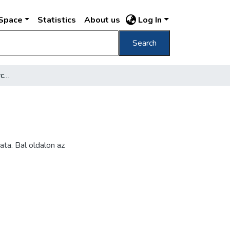
DSpace
Statistics
About us
Log In
Search
120. Vaterl. Sparcasse Arch. Ybl /
ta. Bal oldalon az