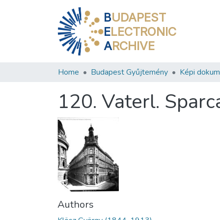
B
UDAPEST
E
LECTRONIC
A
RCHIVE
Home
Budapest Gyűjtemény
Képi doku
120. Vaterl. Sparc
Authors