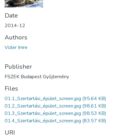
Date
2014-12
Authors
Vizler Imre
Publisher
FSZEK Budapest Gyűjtemény
Files
01.1_Szertartási_épület_screen.jpg
(95.64 KB)
01.2_Szertartási_épület_screen.jpg
(98.61 KB)
01.3_Szertartási_épület_screen.jpg
(98.53 KB)
01.4_Szertartási_épület_screen.jpg
(83.57 KB)
URI