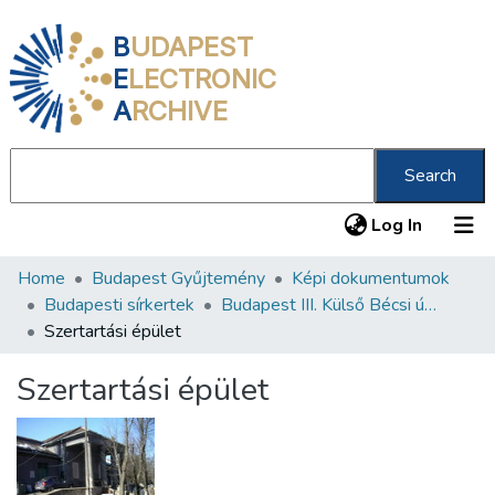
B
UDAPEST
E
LECTRONIC
A
RCHIVE
Search
(current
Log In
Home
Budapest Gyűjtemény
Képi dokumentumok
Communities & Collections
Budapesti sírkertek
Budapest III. Külső Bécsi út 373 Neológ zsidó temető
All of DSpace
Szertartási épület
Statistics
Szertartási épület
About us