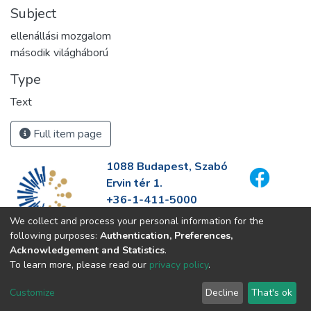
Subject
ellenállási mozgalom
második világháború
Type
Text
Full item page
1088 Budapest, Szabó
Ervin tér 1.
+36-1-411-5000
info@fszek.hu
We collect and process your personal information for the
https://fszek.hu
following purposes:
Authentication, Preferences,
Acknowledgement and Statistics
.
To learn more, please read our
privacy policy
.
Customize
Decline
That's ok