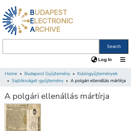
B
UDAPEST
E
LECTRONIC
A
RCHIVE
Search
(current
Log In
Home
Budapest Gyűjtemény
Különgyűjtemények
Communities & Collections
Sajtókivágat-gyűjtemény
A polgári ellenállás mártírja
All of DSpace
A polgári ellenállás mártírja
Statistics
About us