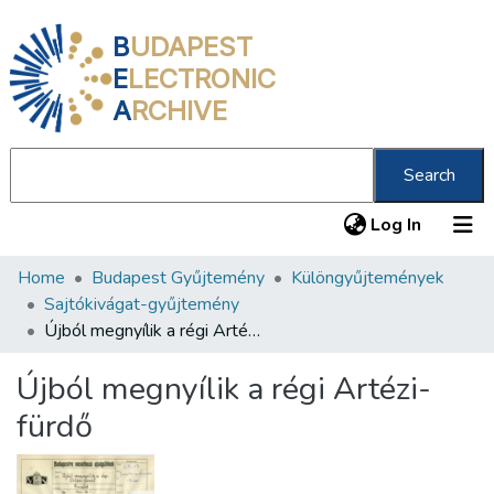
B
UDAPEST
E
LECTRONIC
A
RCHIVE
Search
(current
Log In
Home
Budapest Gyűjtemény
Különgyűjtemények
Communities & Collections
Sajtókivágat-gyűjtemény
All of DSpace
Újból megnyílik a régi Artézi-fürdő
Statistics
Újból megnyílik a régi Artézi-
About us
fürdő