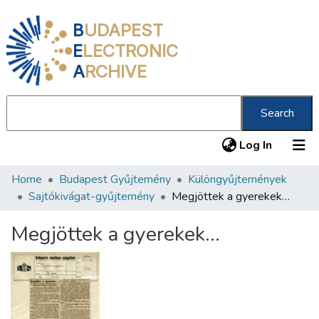
B
UDAPEST
E
LECTRONIC
A
RCHIVE
Search
(current
Log In
Home
Budapest Gyűjtemény
Különgyűjtemények
Communities & Collections
Sajtókivágat-gyűjtemény
Megjöttek a gyerekek…
All of DSpace
Megjöttek a gyerekek…
Statistics
About us