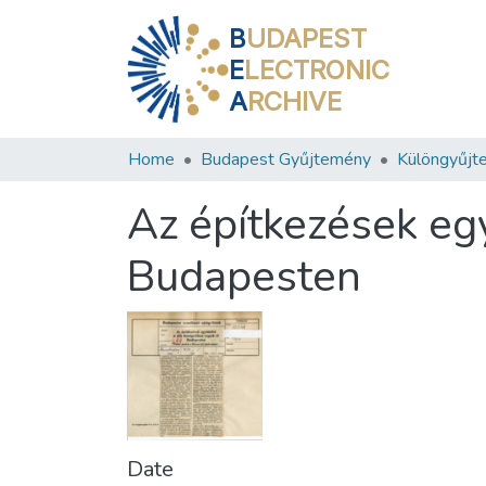
B
UDAPEST
E
LECTRONIC
A
RCHIVE
Home
Budapest Gyűjtemény
Különgyűjt
Az építkezések eg
Budapesten
Date