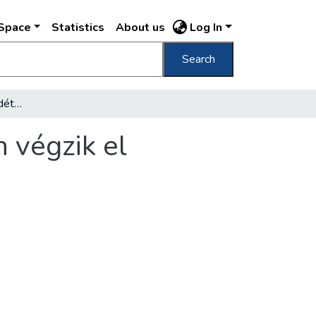
DSpace
Statistics
About us
Log In
Search
Az építkezések egyötödét a téli hónapokban végzik el Budapesten
 végzik el