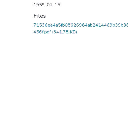
1959-01-15
Files
71536ee4a5fb08626984ab2414469b39b3
456f.pdf
(341.78 KB)