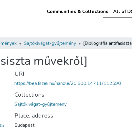
Communities & Collections
All of 
emények
Sajtókivágat-gyűjtemény
fasiszta művekről]
URI
https://bea.fszek.hu/handle/20.500.14711/112590
Collections
Sajtókivágat-gyűjtemény
Place, address
Budapest
9b