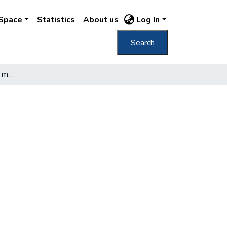
DSpace
Statistics
About us
Log In
Search
[Bibliográfia antifasiszta művekről]