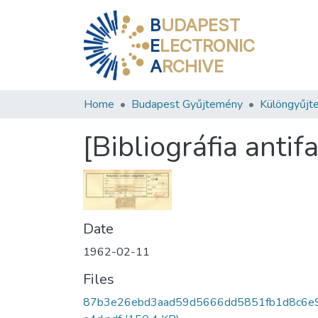
B
UDAPEST
E
LECTRONIC
A
RCHIVE
Home
Budapest Gyűjtemény
Különgyűjt
[Bibliográfia anti
Date
1962-02-11
Files
87b3e26ebd3aad59d5666dd5851fb1d8c6e