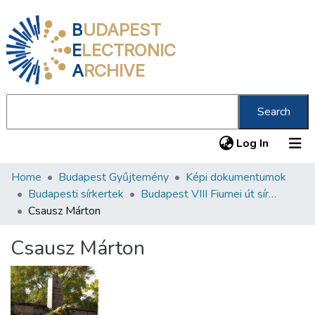
B
UDAPEST
E
LECTRONIC
A
RCHIVE
Search
(current
Log In
Home
Budapest Gyűjtemény
Képi dokumentumok
Communities & Collections
Budapesti sírkertek
Budapest VIII Fiumei út sírkert 3. rész
All of DSpace
Csausz Márton
Statistics
Csausz Márton
About us