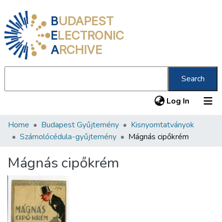
B
UDAPEST
E
LECTRONIC
A
RCHIVE
Search
(current
Log In
Home
Budapest Gyűjtemény
Kisnyomtatványok
Communities & Collections
Számolócédula-gyűjtemény
Mágnás cipőkrém
All of DSpace
Mágnás cipőkrém
Statistics
About us