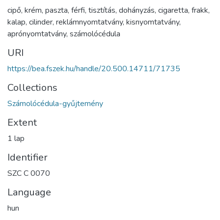
cipő
,
krém
,
paszta
,
férfi
,
tisztítás
,
dohányzás
,
cigaretta
,
frakk
,
kalap
,
cilinder
,
reklámnyomtatvány
,
kisnyomtatvány
,
aprónyomtatvány
,
számolócédula
URI
https://bea.fszek.hu/handle/20.500.14711/71735
Collections
Számolócédula-gyűjtemény
Extent
1 lap
Identifier
SZC C 0070
Language
hun