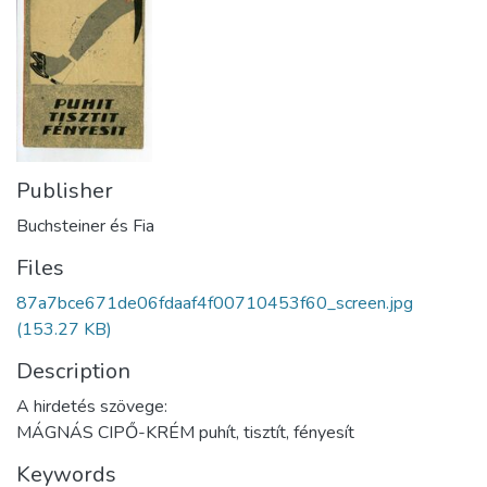
Publisher
Buchsteiner és Fia
Files
87a7bce671de06fdaaf4f00710453f60_screen.jpg
(153.27 KB)
Description
A hirdetés szövege:
MÁGNÁS CIPŐ-KRÉM puhít, tisztít, fényesít
Keywords