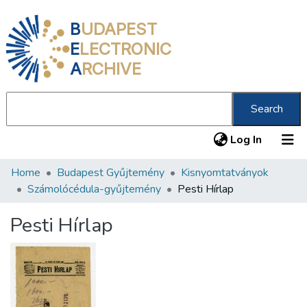
B
UDAPEST
E
LECTRONIC
A
RCHIVE
Search
(current
Log In
Home
Budapest Gyűjtemény
Kisnyomtatványok
Communities & Collections
Számolócédula-gyűjtemény
Pesti Hírlap
All of DSpace
Pesti Hírlap
Statistics
About us