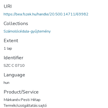
URI
https://bea.fszek.hu/handle/20.500.14711/69982
Collections
Számolócédula-gyűjtemény
Extent
1 lap
Identifier
SZC C 0710
Language
hun
Product/Service
Márkanév:Pesti Hírlap
Termék/szolgáltatás:sajtó