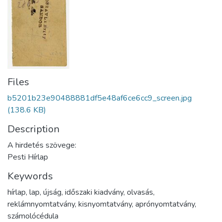
Files
b5201b23e90488881df5e48af6ce6cc9_screen.jpg
(138.6 KB)
Description
A hirdetés szövege:
Pesti Hírlap
Keywords
hírlap
,
lap
,
újság
,
időszaki kiadvány
,
olvasás
,
reklámnyomtatvány
,
kisnyomtatvány
,
aprónyomtatvány
,
számolócédula