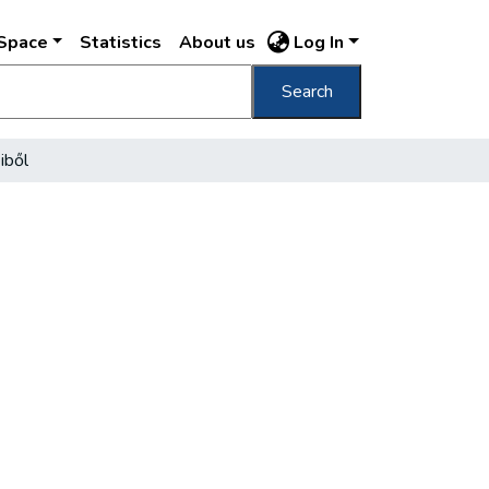
DSpace
Statistics
About us
Log In
Search
iből