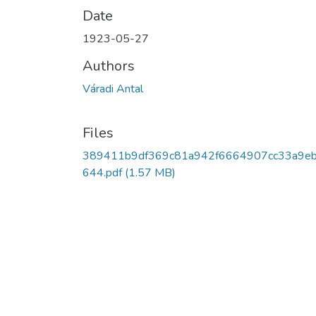
Date
1923-05-27
Authors
Váradi Antal
Files
389411b9df369c81a942f6664907cc33a9e
644.pdf
(1.57 MB)