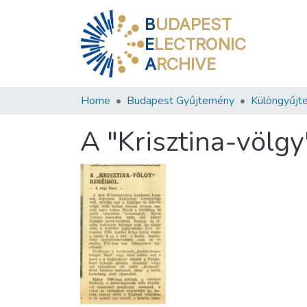
B
UDAPEST
E
LECTRONIC
A
RCHIVE
Home
Budapest Gyűjtemény
Különgyűjt
A "Krisztina-völgy