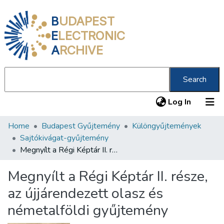
B
UDAPEST
E
LECTRONIC
A
RCHIVE
Search
(current
Log In
Home
Budapest Gyűjtemény
Különgyűjtemények
Communities & Collections
Sajtókivágat-gyűjtemény
All of DSpace
Megnyílt a Régi Képtár II. része, az újjárendezett olasz és németalföldi gyűjtemény
Statistics
Megnyílt a Régi Képtár II. része,
About us
az újjárendezett olasz és
németalföldi gyűjtemény