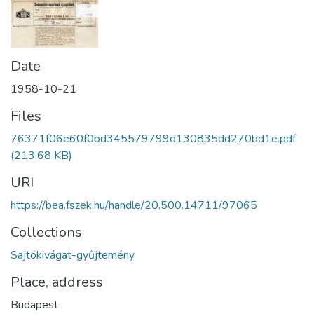
Date
1958-10-21
Files
76371f06e60f0bd345579799d130835dd270bd1e.pdf
(213.68 KB)
URI
https://bea.fszek.hu/handle/20.500.14711/97065
Collections
Sajtókivágat-gyűjtemény
Place, address
Budapest