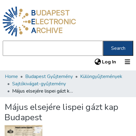
B
UDAPEST
E
LECTRONIC
A
RCHIVE
Search
(current
Log In
Home
Budapest Gyűjtemény
Különgyűjtemények
Communities & Collections
Sajtókivágat-gyűjtemény
All of DSpace
Május elsejére lispei gázt kap Budapest
Statistics
Május elsejére lispei gázt kap
About us
Budapest