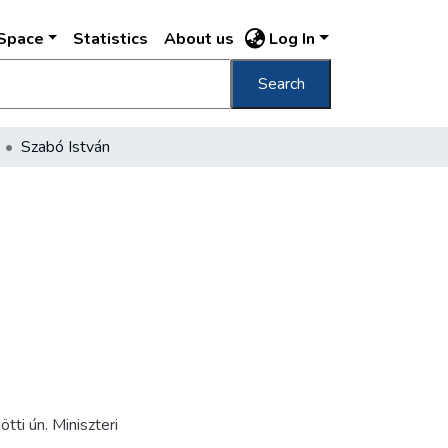
DSpace
Statistics
About us
Log In
Search
Szabó István
ti ún. Miniszteri