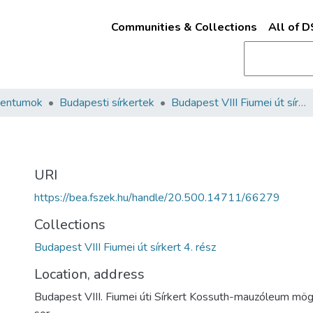
Communities & Collections
All of 
mentumok
Budapesti sírkertek
Budapest VIII Fiumei út sírkert 4. rész
URI
https://bea.fszek.hu/handle/20.500.14711/66279
Collections
Budapest VIII Fiumei út sírkert 4. rész
Location, address
Budapest VIII. Fiumei úti Sírkert Kossuth-mauzóleum mögöt