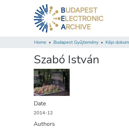
B
UDAPEST
E
LECTRONIC
A
RCHIVE
Home
Budapest Gyűjtemény
Képi doku
Szabó István
Date
2014-12
Authors