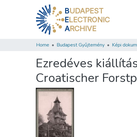
B
UDAPEST
E
LECTRONIC
A
RCHIVE
Home
Budapest Gyűjtemény
Képi doku
Ezredéves kiállítá
Croatischer Forstpa