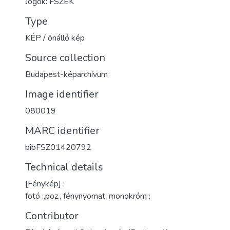
Jogok: FSZEK
Type
KÉP / önálló kép
Source collection
Budapest-képarchívum
Image identifier
080019
MARC identifier
bibFSZ01420792
Technical details
[Fénykép] :
fotó :,poz., fénynyomat, monokróm ;
Contributor