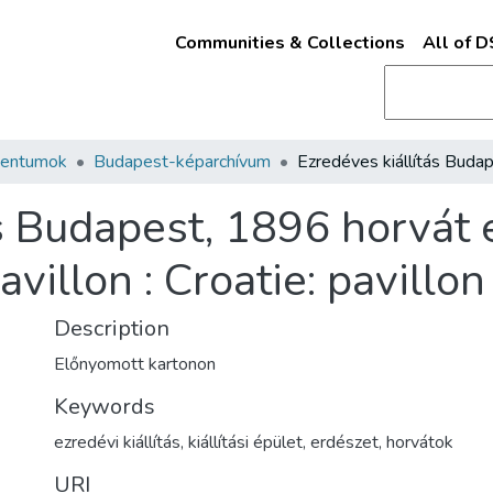
Communities & Collections
All of 
mentumok
Budapest-képarchívum
s Budapest, 1896 horvát e
villon : Croatie: pavillon 
Description
Előnyomott kartonon
Keywords
ezredévi kiállítás
,
kiállítási épület
,
erdészet
,
horvátok
URI