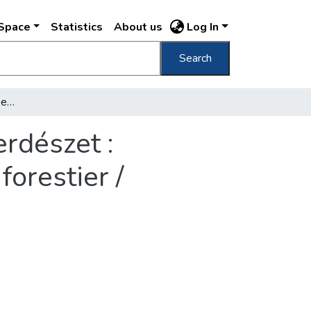
DSpace
Statistics
About us
Log In
Search
Ezredéves kiállítás Budapest, 1896 horvát erdészet : Croatischer Forstpavillon : Croatie: pavillon forestier /
rdészet :
forestier /